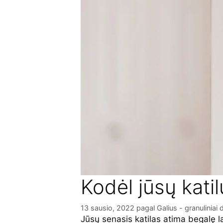
Kodėl jūsų katil
13 sausio, 2022
pagal
Galius - granuliniai d
Jūsų senasis katilas atima begalę la