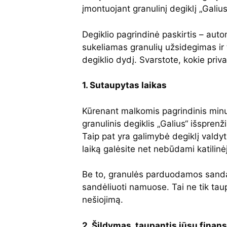
įmontuojant granulinį degiklį „Galius
Degiklio pagrindinė paskirtis – au
sukeliamas granulių užsidegimas ir t
degiklio dydį. Svarstote, kokie priv
1. Sutaupytas laikas
Kūrenant malkomis pagrindinis minusa
granulinis degiklis „Galius“ išsprenž
Taip pat yra galimybė degiklį valdy
laiką galėsite net nebūdami katilinė
Be to, granulės parduodamos sandar
sandėliuoti namuose. Tai ne tik taup
nešiojimą.
2. Šildymas, taupantis jūsų finan