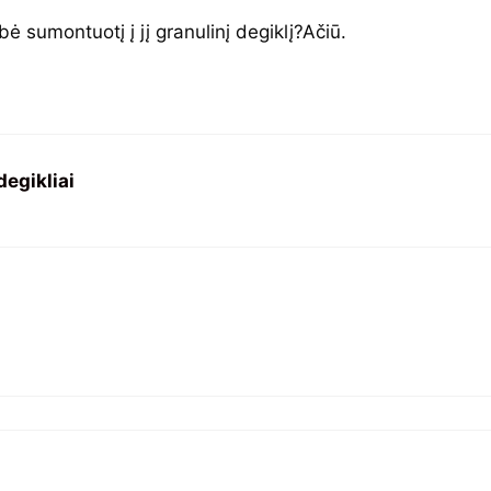
ė sumontuotį į jį granulinį degiklį?Ačiū.
degikliai