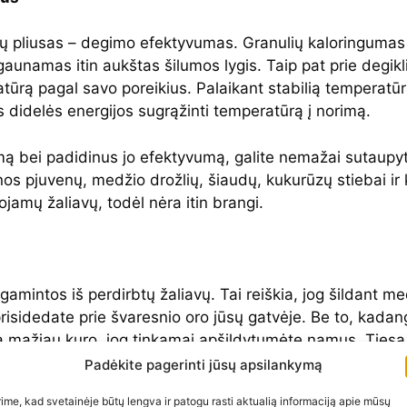
 pliusas – degimo efektyvumas. Granulių kaloringumas 
šgaunamas itin aukštas šilumos lygis. Taip pat prie degi
atūrą pagal savo poreikius. Palaikant stabilią temperat
s didelės energijos sugrąžinti temperatūrą į norimą.
ymą bei padidinus jo efektyvumą, galite nemažai sutaupy
 pjuvenų, medžio drožlių, šiaudų, kukurūzų stiebai ir kt.
jamų žaliavų, todėl nėra itin brangi.
mintos iš perdirbtų žaliavų. Tai reiškia, jog šildant m
prisidedate prie švaresnio oro jūsų gatvėje. Be to, kada
ia mažiau kuro, jog tinkamai apšildytumėte namus. Tiesą
ų.
Padėkite pagerinti jūsų apsilankymą
ime, kad svetainėje būtų lengva ir patogu rasti aktualią informaciją apie mūsų