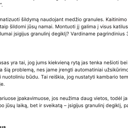
“.
tomatizuoti šildymą naudojant medžio granules.
Kaitinimo
aip šildomi jūsų namai. Montuoti jį galima į visus katilus
alumai įsigijus granulinį degiklį? Vardiname pagrindinius 
s yra tai, jog jums kiekvieną rytą jas tenka nešioti bei 
ia šią problemą, nes jame įrengti automatiniai užsikūrimo,
ti nuotoliniu būdu. Tai reiškia, jog nustatyti kambario 
je.
iuose įpakavimuose, jos neužima daug vietos, todėl jas
o jūsų laiką, bet ir sveikatą – įsigijus granulinį degiklį
sus