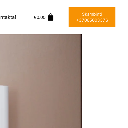
Skambinti
ntaktai
€
0.00
+37065003376