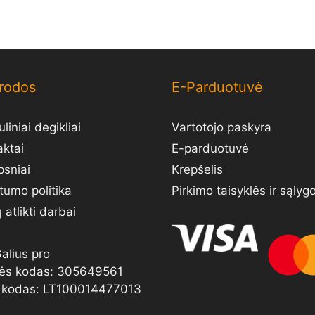
rodos
E-Parduotuvė
liniai degikliai
Vartotojo paskyra
aktai
E-parduotuvė
psniai
Krepšelis
tumo politika
Pirkimo taisyklės ir sąlyg
atlikti darbai
alius pro
ės kodas: 305649561
kodas: LT100014477013