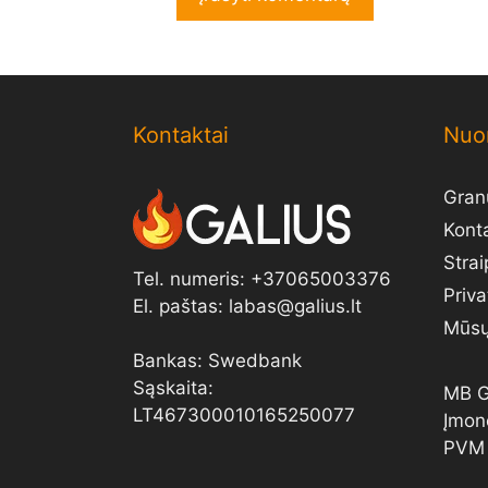
Kontaktai
Nuo
Granu
Kont
Strai
Tel. numeris:
+
37065003376
Priva
El. paštas:
labas@galius.lt
Mūsų 
Bankas: Swedbank
Sąskaita:
MB G
LT467300010165250077
Įmon
PVM 