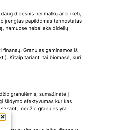
daug didesnis nei malkų ar briketų
klio įrengtas papildomas termostatas
ūrą, namuose nebelieka didelių
ti finansų. Granulės gaminamos iš
). Kitaip tariant, tai biomasė, kuri
edžio granulėmis, sumažinate į
ngi šildymo efektyvumas kur kas
 sakant, medžio granulės yra