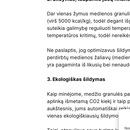
Dar vienas žymus medienos granulių
(virš 5000 kcal/kg), todėl degant i
suteikia galimybę reguliuoti temper
temperatūros kritimų, todėl nereikė
Ne paslaptis, jog optimizavus šild
perdirbtų medienos žaliavų (medienos
yra pagaminta iš likusių bei nenaudo
3. Ekologiškas šildymas
Kaip minėjome, medžio granulės paga
aplinką išmetamą CO2 kiekį ir taip 
aukštesnis, jums automatiškai reik
vienas ekologiškiausių šildymo būd
Nor