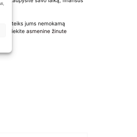
e tik taupysite savo laiką, finansus
ti,
alius“ suteiks jums nemokamą
susisiekite
asmenine žinute