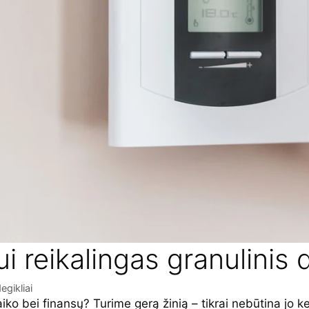
ui reikalingas granulinis 
egikliai
iko bei finansų? Turime gerą žinią – tikrai nebūtina jo ke