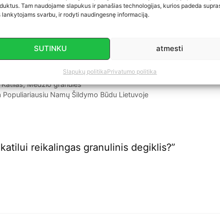
bei įrengus granulinį degiklį, tikrai nepasigailėsite. Jūs n
duktus. Tam naudojame slapukus ir panašias technologijas, kurios padeda supras
bet ir prisidėsite prie švarios aplinkos skatinimo.
 lankytojams svarbu, ir rodyti naudingesnę informaciją.
lą galima automatizuoti bei įrengti granulinį degiklį? „G
SUTINKU
atmesti
usią variantą. Skambinkite telefonu +37065003378 arba 
Slapukų politika
Privatumo politika
,
Katilas
,
Medžio granulės
Populiariausiu Namų Šildymo Būdu Lietuvoje
atilui reikalingas granulinis degiklis?”