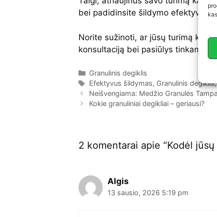
Taigi, atnaujinus savo turimą katilą 
pro
bei padidinsite šildymo efektyvumą, 
kas
Norite sužinoti, ar jūsų turimą kati
konsultaciją bei pasiūlys tinkamia
Granulinis degiklis
Efektyvus šildymas
,
Granulinis degiklis
Neišvengiama: Medžio Granulės Tampa 
Kokie granuliniai degikliai – geriausi?
2 komentarai apie “Kodėl jūsų k
Algis
13 sausio, 2026 5:19 pm