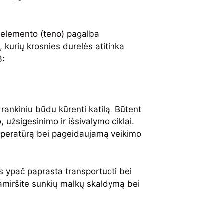
 elemento (teno)
pagalba
, kurių krosnies durelės atitinka
3:
rankiniu būdu kūrenti katilą. Būtent
 užsigesinimo ir išsivalymo ciklai.
temperatūrą bei pageidaujamą veikimo
 ypač paprasta transportuoti bei
, pamiršite sunkių malkų skaldymą bei