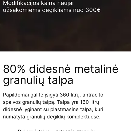
Modifikacijos kaina naujai
užsakomiems degikliams nuo 300€
80% didesnė metalinė
granulių talpa
Papildomai galite įsigyti 360 litrų, antracito
spalvos granulių talpą. Talpa yra 160 litrų
didesnė lyginant su plastmasine talpa, kuri
numatyta granulių degiklių komplektuose.