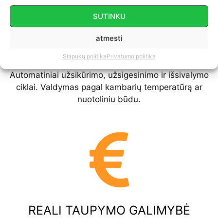
SUTINKU
atmesti
PILNAI AUTOMATIZUOTAS
Slapukų politika
Privatumo politika
Automatiniai užsikūrimo, užsigesinimo ir išsivalymo
ciklai. Valdymas pagal kambarių temperatūrą ar
nuotoliniu būdu.
REALI TAUPYMO GALIMYBĖ