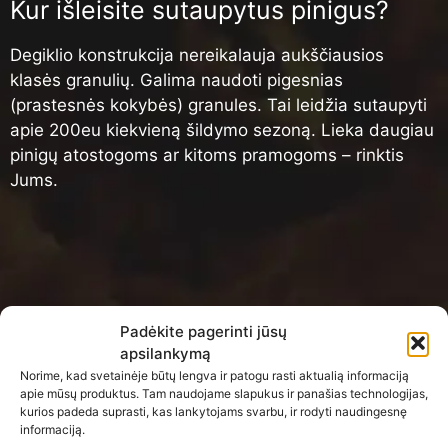
Kur išleisite sutaupytus pinigus?
Degiklio konstrukcija nereikalauja aukščiausios
klasės granulių. Galima naudoti pigesnias
(prastesnės kokybės) granules. Tai leidžia sutaupyti
apie 200eu kiekvieną šildymo sezoną. Lieka daugiau
pinigų atostogoms ar kitoms pramogoms – rinktis
Jums.
Padėkite pagerinti jūsų
apsilankymą
Norime, kad svetainėje būtų lengva ir patogu rasti aktualią informaciją
apie mūsų produktus. Tam naudojame slapukus ir panašias technologijas,
kurios padeda suprasti, kas lankytojams svarbu, ir rodyti naudingesnę
informaciją.