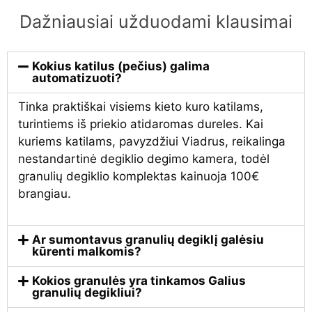
Dažniausiai užduodami klausimai
Kokius katilus (pečius) galima
automatizuoti?
Tinka praktiškai visiems kieto kuro katilams,
turintiems iš priekio atidaromas dureles. Kai
kuriems katilams, pavyzdžiui Viadrus, reikalinga
nestandartinė degiklio degimo kamera, todėl
granulių degiklio komplektas kainuoja 100€
brangiau.
Ar sumontavus granulių degiklį galėsiu
kūrenti malkomis?
Kokios granulės yra tinkamos Galius
granulių degikliui?