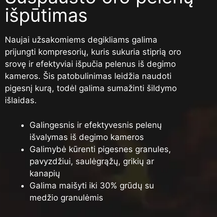
išpūtimas
Naujai užsakomiems degikliams galima
prijungti kompresorių, kuris sukuria stiprią oro
srovę ir efektyviai išpučia pelenus iš degimo
kameros. Šis patobulinimas leidžia naudoti
pigesnį kurą, todėl galima sumažinti šildymo
išlaidas.
Galingesnis ir efektyvesnis pelenų
išvalymas iš degimo kameros
Galimybė kūrenti pigesnes granules,
pavyzdžiui, saulėgrąžų, grikių ar
kanapių
Galima maišyti iki 30% grūdų su
medžio granulėmis