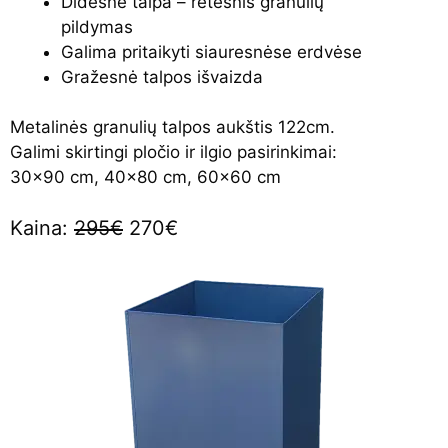
Didesnė talpa – retesnis granulių
pildymas
Galima pritaikyti siauresnėse erdvėse
Gražesnė talpos išvaizda
Metalinės granulių talpos aukštis 122cm.
Galimi skirtingi pločio ir ilgio pasirinkimai:
30×90 cm, 40×80 cm, 60×60 cm
Kaina:
295€
270€