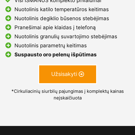
Visi IŠMANUS komplekto privalumai
Nuotolinis katilo temperatūros keitimas
Nuotolinis degiklio būsenos stebėjimas
Pranešimai apie klaidas į telefoną
Nuotolinis granulių suvartojimo stebėjimas
Nuotolinis parametrų keitimas
Suspausto oro pelenų išpūtimas
Užsisakyti
*Cirkuliacinių siurblių pajungimas į komplektų kainas
neįskaičiuota