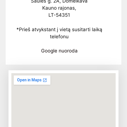
Saulės g. 2A, Domeikava
Kauno rajonas,
LT-54351
*Prieš atvykstant į vietą susitarti laiką
telefonu
Google nuoroda