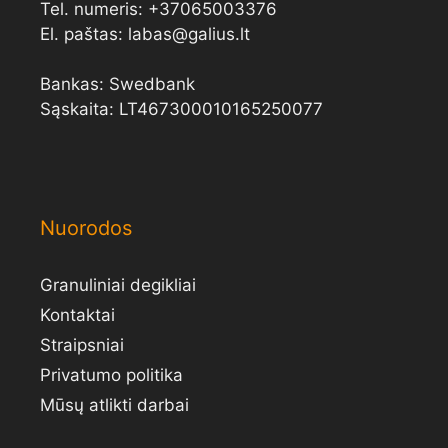
Tel. numeris:
+
37065003376
El. paštas:
labas@galius.lt
Bankas: Swedbank
Sąskaita: LT467300010165250077
Nuorodos
Granuliniai degikliai
Kontaktai
Straipsniai
Privatumo politika
Mūsų atlikti darbai