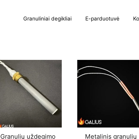
Granuliniai degikliai
E-parduotuvė
Ko
Granulių uždegimo
Metalinis granulių