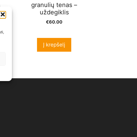
s
granulių tenas –
uždegiklis
€
60.00
ti,
Į krepšelį