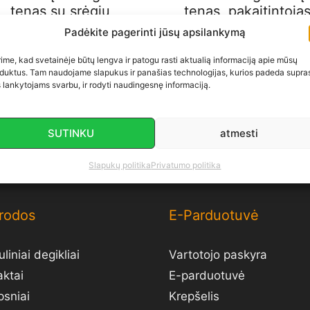
tenas su srėgiu,
tenas, pakaitintoja
Keramikinis kaitinimo
Padėkite pagerinti jūsų apsilankymą
€
70.00
elementas
ime, kad svetainėje būtų lengva ir patogu rasti aktualią informaciją apie mūsų
€
60.00
duktus. Tam naudojame slapukus ir panašias technologijas, kurios padeda supras
 lankytojams svarbu, ir rodyti naudingesnę informaciją.
Į krepšelį
Į krepšelį
SUTINKU
atmesti
Slapukų politika
Privatumo politika
rodos
E-Parduotuvė
liniai degikliai
Vartotojo paskyra
aktai
E-parduotuvė
psniai
Krepšelis