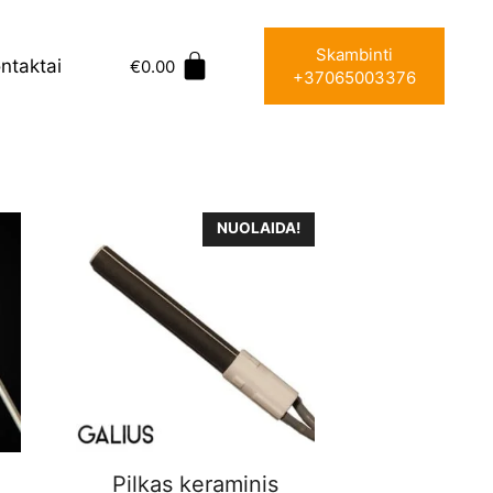
Skambinti
ntaktai
€
0.00
+37065003376
NUOLAIDA!
Pilkas keraminis