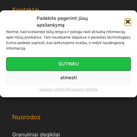
Kontaktai
Padėkite pagerinti jūsų
apsilankymą
Norime, kad svetainėje būtų lengva ir patogu rasti aktualią informaciją
apie mūsų produktus. Tam naudojame slapukus ir panašias technologijas,
kurios padeda suprasti, kas lankytojams svarbu, ir rodyti naudingesnę
informaciją.
Tel. numeris:
+
37065003376
El. paštas:
labas@galius.lt
SUTINKU
Bankas: Swedbank
atmesti
Sąskaita: LT467300010165250077
Slapukų politika
Privatumo politika
Nuorodos
Granuliniai degikliai